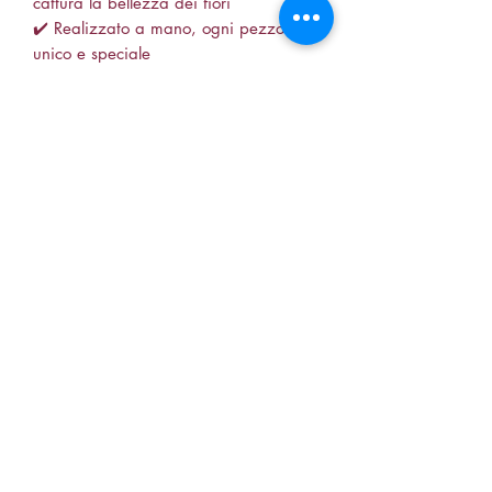
cattura la bellezza dei fiori
✔️ Realizzato a mano, ogni pezzo è
unico e speciale
✔️ Leggero e comodo, ideale per un
uso quotidiano
🌼 Indossa un po’ di natura e stile con
questo incantevole anello floreale! 🌼
📍 Disponibile su Zairiel.org
•anello regolabile fiore in resina
•gioielli floreali artigianali
•anello colorato e originale
•accessori unici in resina
•anello handmade a forma di fiore
•idee regalo per amanti della natura
•gioielli estivi e luminosi
soniaiann88@live.it