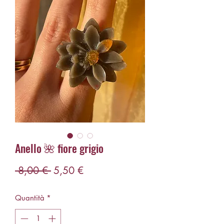
Anello 🌺 fiore grigio
Prezzo
Prezzo
 8,00 € 
5,50 €
regolare
scontato
Quantità
*