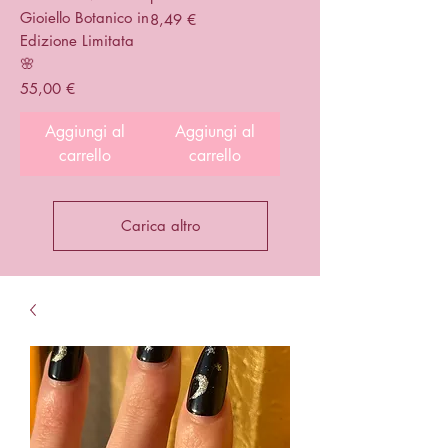
Gioiello Botanico in
Prezzo
8,49 €
Edizione Limitata
🌸
Prezzo
55,00 €
Aggiungi al
Aggiungi al
carrello
carrello
Carica altro