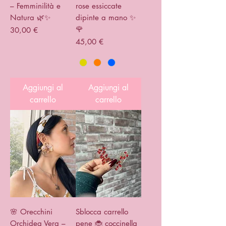
– Femminilità e
rose essiccate
Natura 🌿✨
dipinte a mano ✨
🌹
Prezzo
30,00 €
Prezzo
45,00 €
Aggiungi al
Aggiungi al
carrello
carrello
🌸 Orecchini
Sblocca carrello
Orchidea Vera –
pene 🐞 coccinella