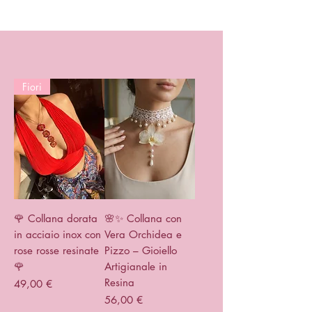
Fiori
🌹 Collana dorata
🌸✨ Collana con
in acciaio inox con
Vera Orchidea e
rose rosse resinate
Pizzo – Gioiello
🌹
Artigianale in
Resina
Prezzo
49,00 €
Prezzo
56,00 €