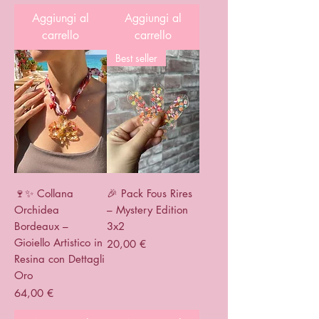
Aggiungi al
Aggiungi al
carrello
carrello
Best seller
🍷✨ Collana
🎉 Pack Fous Rires
Orchidea
– Mystery Edition
Bordeaux –
3x2
Gioiello Artistico in
Prezzo
20,00 €
Resina con Dettagli
Oro
Prezzo
64,00 €