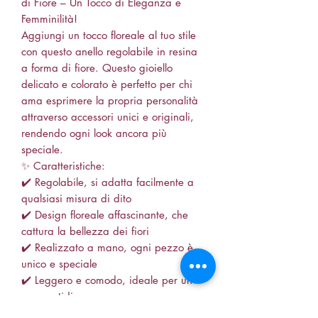
di Fiore – Un Tocco di Eleganza e
Femminilità!
Aggiungi un tocco floreale al tuo stile
con questo anello regolabile in resina
a forma di fiore. Questo gioiello
delicato e colorato è perfetto per chi
ama esprimere la propria personalità
attraverso accessori unici e originali,
rendendo ogni look ancora più
speciale.
✨ Caratteristiche:
✔️ Regolabile, si adatta facilmente a
qualsiasi misura di dito
✔️ Design floreale affascinante, che
cattura la bellezza dei fiori
✔️ Realizzato a mano, ogni pezzo è
unico e speciale
✔️ Leggero e comodo, ideale per un
uso quotidiano
🌼 Indossa un po’ di natura e stile con