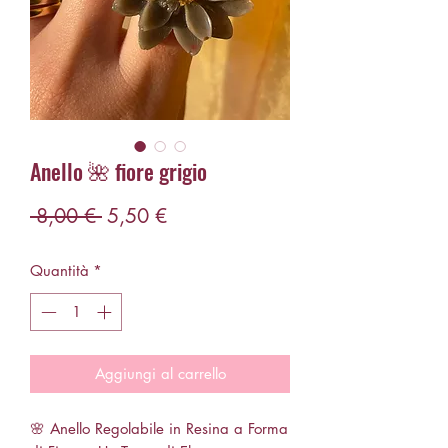
Anello 🌺 fiore grigio
Prezzo
Prezzo
 8,00 € 
5,50 €
regolare
scontato
Quantità
*
Aggiungi al carrello
🌸 Anello Regolabile in Resina a Forma