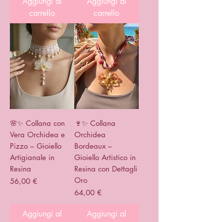
Aggiungi al
Aggiungi al
carrello
carrello
🌸✨ Collana con
🍷✨ Collana
Vera Orchidea e
Orchidea
Pizzo – Gioiello
Bordeaux –
Artigianale in
Gioiello Artistico in
Resina
Resina con Dettagli
Oro
Prezzo
56,00 €
Prezzo
64,00 €
Aggiungi al
Aggiungi al