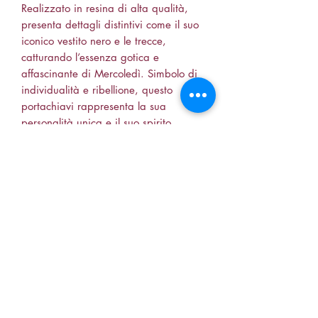
Realizzato in resina di alta qualità,
presenta dettagli distintivi come il suo
iconico vestito nero e le trecce,
catturando l’essenza gotica e
affascinante di Mercoledì. Simbolo di
individualità e ribellione, questo
portachiavi rappresenta la sua
personalità unica e il suo spirito
audace. Leggero e resistente, è ideale
per tenere in ordine le chiavi o come
decorazione per borse e zaini,
rendendolo un regalo perfetto per chi
ama il dark e il fantastico, oltre a un
tocco di umorismo nero.”
soniaiann88@live.it
+330605507499