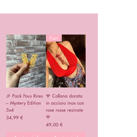
Fiori
🎉 Pack Fous Rires
🌹 Collana dorata
– Mystery Edition
in acciaio inox con
5x4
rose rosse resinate
🌹
Prezzo
34,99 €
Prezzo
49,00 €