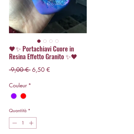
🖤✨ Portachiavi Cuore in
Resina Effetto Granito ✨🖤
Prezzo
Prezzo
 9,00 € 
6,50 €
regolare
scontato
Couleur
*
Quantità
*