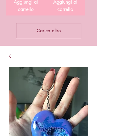
Aggiungi al
Aggiungi al
carrello
carrello
Carica altro