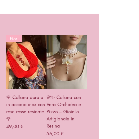
Fiori
🌹 Collana dorata
🌸✨ Collana con
in acciaio inox con
Vera Orchidea e
rose rosse resinate
Pizzo – Gioiello
🌹
Artigianale in
Resina
Prezzo
49,00 €
Prezzo
56,00 €