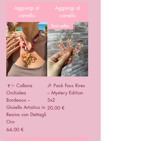
Aggiungi al
Aggiungi al
carrello
carrello
Best seller
🍷✨ Collana
🎉 Pack Fous Rires
Orchidea
– Mystery Edition
Bordeaux –
3x2
Gioiello Artistico in
Prezzo
20,00 €
Resina con Dettagli
Oro
Prezzo
64,00 €