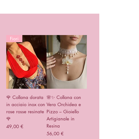
Fiori
🌹 Collana dorata
🌸✨ Collana con
in acciaio inox con
Vera Orchidea e
rose rosse resinate
Pizzo – Gioiello
🌹
Artigianale in
Resina
Prezzo
49,00 €
Prezzo
56,00 €