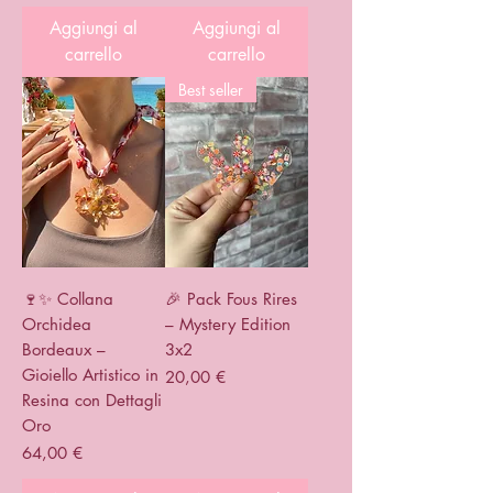
Aggiungi al
Aggiungi al
carrello
carrello
Best seller
🍷✨ Collana
🎉 Pack Fous Rires
Orchidea
– Mystery Edition
Bordeaux –
3x2
Gioiello Artistico in
Prezzo
20,00 €
Resina con Dettagli
Oro
Prezzo
64,00 €