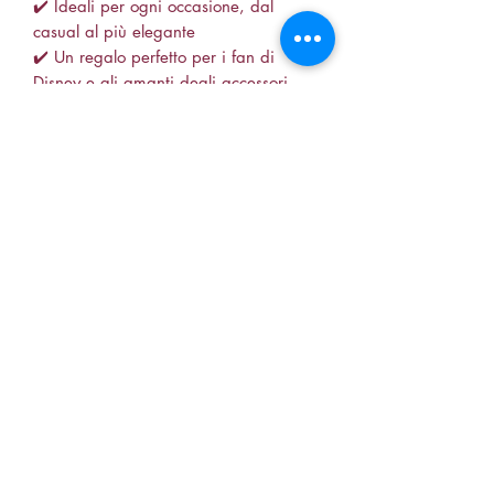
✔️ Ideali per ogni occasione, dal
casual al più elegante
✔️ Un regalo perfetto per i fan di
Disney e gli amanti degli accessori
originali
🌟 Porta con te un pezzo di magia e
gioia con questi orecchini straordinari!
🌟
📍 Disponibili su Zairiel.org
•orecchini resina a forma di Stitch
•gioielli ispirati a Disney
•accessori divertenti e originali
•orecchini per amanti di Stitch
•idee regalo per fan Disney
•gioielli in resina di alta qualità
•accessori moda unici e colorati
soniaiann88@live.it