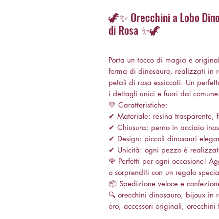
🦖✨ Orecchini a Lobo Dinos
di Rosa ✨🦖
Porta un tocco di magia e original
forma di dinosauro, realizzati in re
petali di rosa essiccati. Un perfe
i dettagli unici e fuori dal comune
💛 Caratteristiche:
✔ Materiale: resina trasparente, fo
✔ Chiusura: perno in acciaio inoss
✔ Design: piccoli dinosauri elegan
✔ Unicità: ogni pezzo è realizza
🌹 Perfetti per ogni occasione! Agg
o sorprenditi con un regalo specia
📦 Spedizione veloce e confezione
🔍 orecchini dinosauro, bijoux in re
oro, accessori originali, orecchin