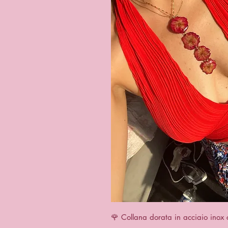
Vista r
🌹 Collana dorata in acciaio inox 