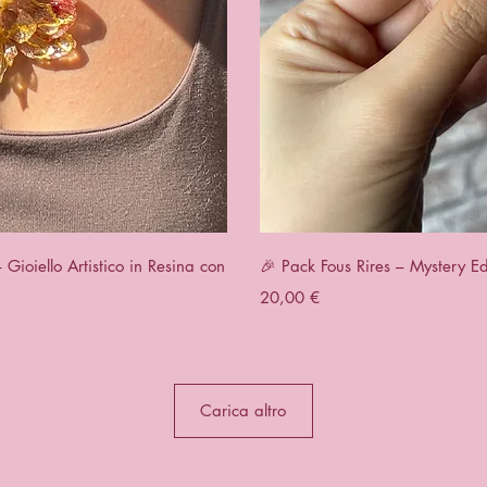
apida
Vist
ioiello Artistico in Resina con
🎉 Pack Fous Rires – Mystery Ed
Prezzo
20,00 €
Carica altro