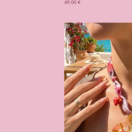
Prezzo
49,00 €