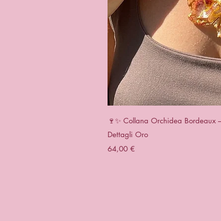
Vista r
🍷✨ Collana Orchidea Bordeaux – G
Dettagli Oro
Prezzo
64,00 €