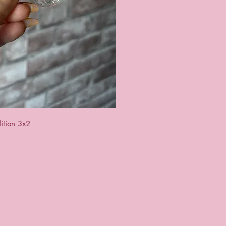
a rapida
ition 3x2