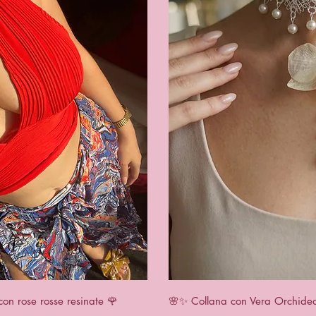
apida
Vist
con rose rosse resinate 🌹
🌸✨ Collana con Vera Orchidea 