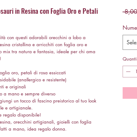
auri in Resina con Foglia Oro e Petali
 8,00
Nume
ità con questi adorabili orecchini a lobo a
Sele
sina cristallina e arricchiti con foglia oro e
tto mix tra natura e fantasia, ideale per chi ama
!
Quanti
glia oro, petali di rosa essiccati
idabile (anallergico e resistente)
ti e originali
to a mano e sempre diverso
iungi un tocco di fascino preistorico al tuo look
le e artigianale.
 regalo disponibile!
sina, orecchini artigianali, gioielli con foglia
i fatti a mano, idea regalo donna.