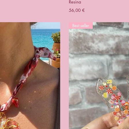
Resina
Prezzo
56,00 €
Best seller