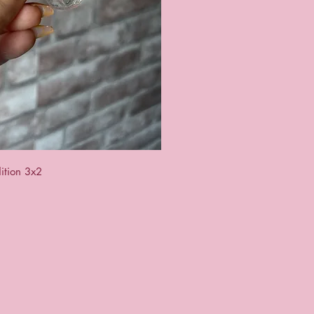
a rapida
ition 3x2