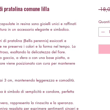
di pratolina comune lilla
 18,0
Quanti
apsulate in resina sono gioielli unici e raffinati
tura in un accessorio elegante e simbolico.
i di pratolina (Bellis perennis) essiccati e
he ne preserva i colori e la forma nel tempo. La
etroso, esaltando la delicatezza del fiore.
a goccia, a sfera o con una base piatta, a
 fiore viene posizionato con cura per mantenere
 ai 3 cm, mantenendo leggerezza e comodità.
a è simbolo di semplicità e candore, perfetta
avera, rappresenta la rinascita e la speranza.
eniva regalata per esprimere sentimenti sinceri e