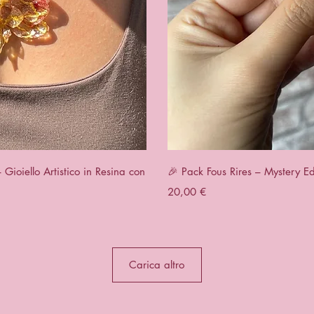
apida
Vist
ioiello Artistico in Resina con
🎉 Pack Fous Rires – Mystery Ed
Prezzo
20,00 €
Carica altro