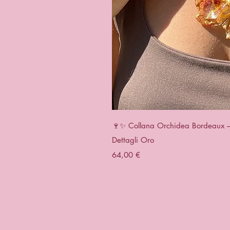
Vista r
🍷✨ Collana Orchidea Bordeaux – G
Dettagli Oro
Prezzo
64,00 €