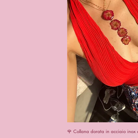
Vista r
🌹 Collana dorata in acciaio inox 