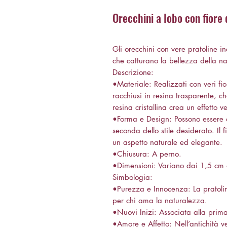
Orecchini a lobo con fiore 
Gli orecchini con vere pratoline inc
che catturano la bellezza della na
Descrizione:
•Materiale: Realizzati con veri fior
racchiusi in resina trasparente, c
resina cristallina crea un effetto v
•Forma e Design: Possono essere 
seconda dello stile desiderato. Il
un aspetto naturale ed elegante.
•Chiusura: A perno.
•Dimensioni: Variano dai 1,5 cm
Simbologia:
•Purezza e Innocenza: La pratolin
per chi ama la naturalezza.
•Nuovi Inizi: Associata alla prim
•Amore e Affetto: Nell’antichità v