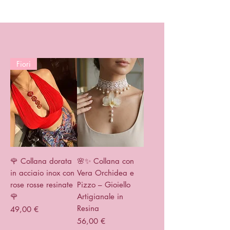
Fiori
🌹 Collana dorata
🌸✨ Collana con
in acciaio inox con
Vera Orchidea e
rose rosse resinate
Pizzo – Gioiello
🌹
Artigianale in
Resina
Prezzo
49,00 €
Prezzo
56,00 €