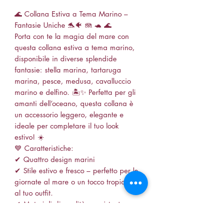
🌊 Collana Estiva a Tema Marino –
Fantasie Uniche 🐬🐠 🪼 🐢 🌊
Porta con te la magia del mare con
questa collana estiva a tema marino,
disponibile in diverse splendide
fantasie: stella marina, tartaruga
marina, pesce, medusa, cavalluccio
marino e delfino. 🏝️✨ Perfetta per gli
amanti dell’oceano, questa collana è
un accessorio leggero, elegante e
ideale per completare il tuo look
estivo! ☀️
💙 Caratteristiche:
✔ Quattro design marini
✔ Stile estivo e fresco – perfetto per le
giornate al mare o un tocco tropicale
al tuo outfit.
✔ Materiali di qualità – resistente,
leggero e comodo da indossare.