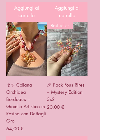
Aggiungi al
Aggiungi al
carrello
carrello
Best seller
🍷✨ Collana
🎉 Pack Fous Rires
Orchidea
– Mystery Edition
Bordeaux –
3x2
Gioiello Artistico in
Prezzo
20,00 €
Resina con Dettagli
Oro
Prezzo
64,00 €