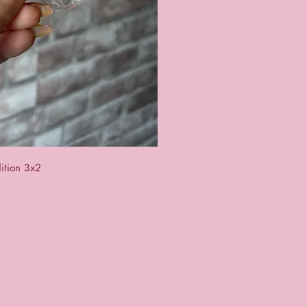
a rapida
ition 3x2