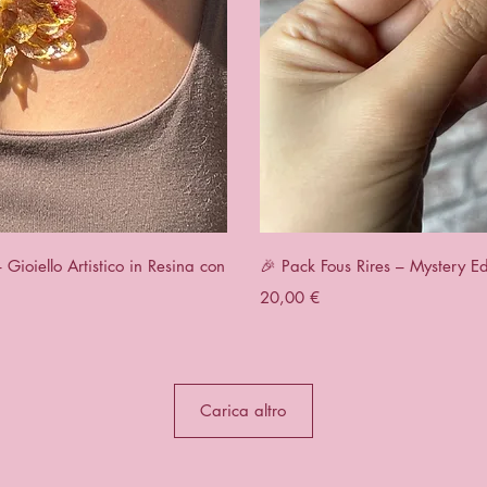
apida
Vist
ioiello Artistico in Resina con
🎉 Pack Fous Rires – Mystery Ed
Prezzo
20,00 €
Carica altro