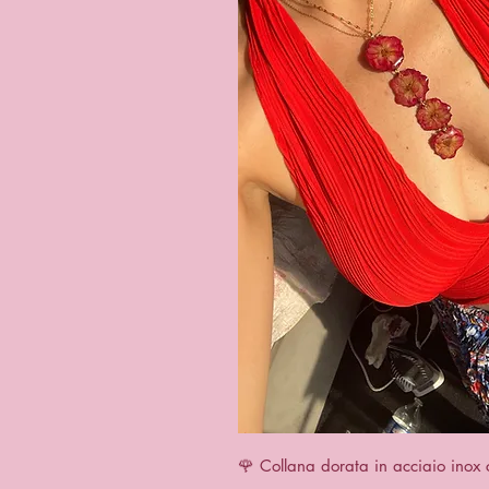
Vista r
🌹 Collana dorata in acciaio inox 