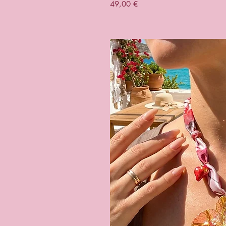
Prezzo
49,00 €