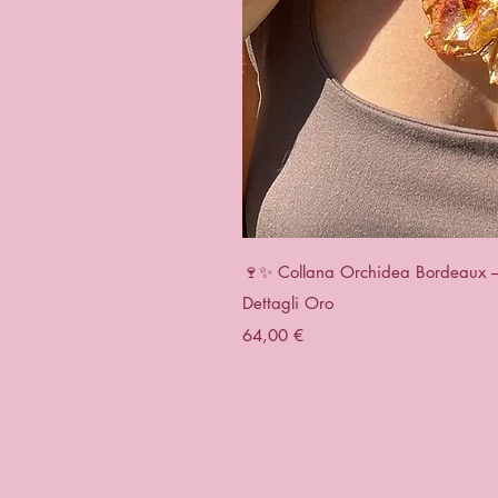
Vista r
🍷✨ Collana Orchidea Bordeaux – G
Dettagli Oro
Prezzo
64,00 €