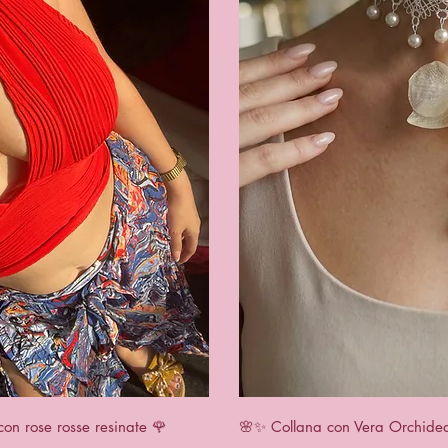
apida
Vist
con rose rosse resinate 🌹
🌸✨ Collana con Vera Orchidea 