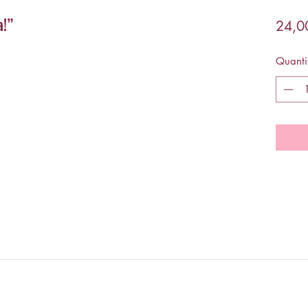
a!”
24,0
Quanti