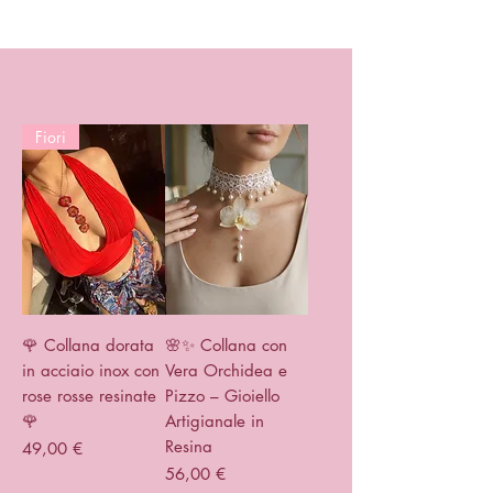
Fiori
🌹 Collana dorata
🌸✨ Collana con
in acciaio inox con
Vera Orchidea e
rose rosse resinate
Pizzo – Gioiello
🌹
Artigianale in
Resina
Prezzo
49,00 €
Prezzo
56,00 €