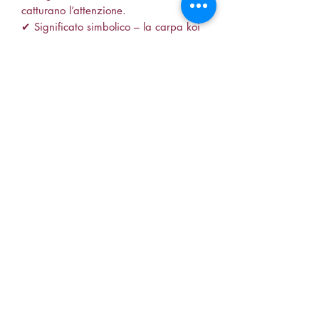
catturano l’attenzione.
✔ Significato simbolico – la carpa koi
è un simbolo di fortuna e successo.
✔ Versatile e trendy – ideale per ogni
occasione, da eventi formali a look
casual.
✨ Un gioiello che celebra la bellezza
della natura e porta con sé un
messaggio di positività, perfetto come
regalo o come pezzo da collezione!
🔎 collana in acciaio inox, collana con
carpa koi, gioielli colorati, collana
simbolica, collana con ciondolo,
accessori alla moda, collana unica.
soniaiann88@live.it
+330605507499