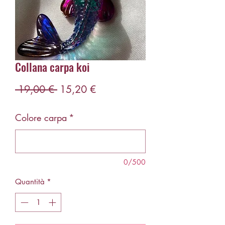
Collana carpa koi
Prezzo
Prezzo
 19,00 € 
15,20 €
regolare
scontato
Colore carpa
*
0/500
Quantità
*