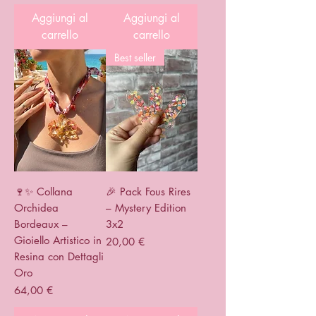
Aggiungi al
Aggiungi al
carrello
carrello
Best seller
🍷✨ Collana
🎉 Pack Fous Rires
Orchidea
– Mystery Edition
Bordeaux –
3x2
Gioiello Artistico in
Prezzo
20,00 €
Resina con Dettagli
Oro
Prezzo
64,00 €