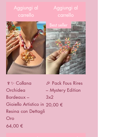
Aggiungi al
Aggiungi al
carrello
carrello
Best seller
🍷✨ Collana
🎉 Pack Fous Rires
Orchidea
– Mystery Edition
Bordeaux –
3x2
Gioiello Artistico in
Prezzo
20,00 €
Resina con Dettagli
Oro
Prezzo
64,00 €