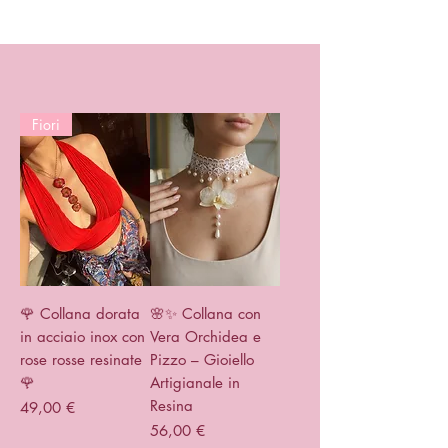
Fiori
🌹 Collana dorata
🌸✨ Collana con
in acciaio inox con
Vera Orchidea e
rose rosse resinate
Pizzo – Gioiello
🌹
Artigianale in
Resina
Prezzo
49,00 €
Prezzo
56,00 €