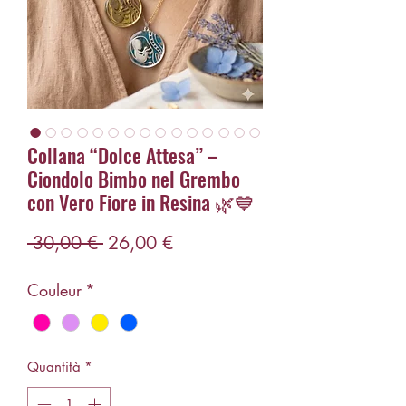
Collana “Dolce Attesa” –
Ciondolo Bimbo nel Grembo
con Vero Fiore in Resina 🌿💙
Prezzo
Prezzo
 30,00 € 
26,00 €
regolare
scontato
Couleur
*
Quantità
*