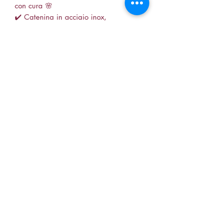
con cura 🌸
✔️ Catenina in acciaio inox,
anallergica e resistente
✔️ Perfetto come regalo per future
mamme o neomamme 🎁💖
🔍 Parole chiave SEO: collana
gravidanza, collana maternità,
ciondolo bimbo nel grembo, gioielli
resina, regalo per mamma in attesa,
collana con vero fiore, gioielli
artigianali maternità.
Rendi eterno questo legame speciale
con un gioiello che racconta la
bellezza della vita. 💫💖
soniaiann88@live.it
+330605507499