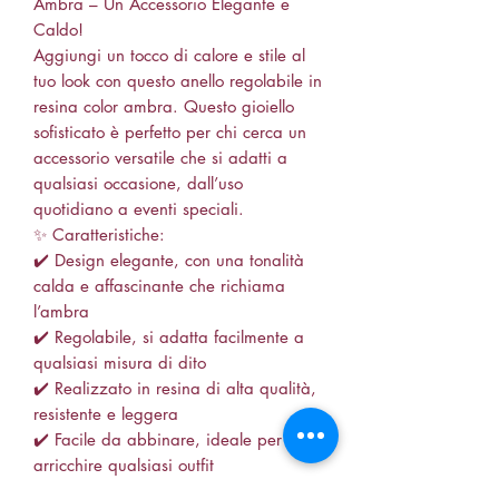
Ambra – Un Accessorio Elegante e
Caldo!
Aggiungi un tocco di calore e stile al
tuo look con questo anello regolabile in
resina color ambra. Questo gioiello
sofisticato è perfetto per chi cerca un
accessorio versatile che si adatti a
qualsiasi occasione, dall’uso
quotidiano a eventi speciali.
✨ Caratteristiche:
✔️ Design elegante, con una tonalità
calda e affascinante che richiama
l’ambra
✔️ Regolabile, si adatta facilmente a
qualsiasi misura di dito
✔️ Realizzato in resina di alta qualità,
resistente e leggera
✔️ Facile da abbinare, ideale per
arricchire qualsiasi outfit
🌟 Indossa un pezzo di eleganza