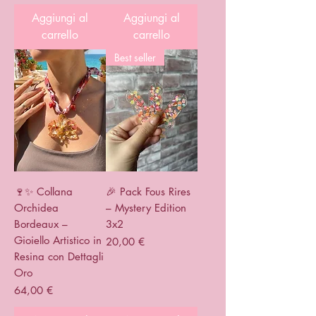
Aggiungi al
Aggiungi al
carrello
carrello
Best seller
🍷✨ Collana
🎉 Pack Fous Rires
Orchidea
– Mystery Edition
Bordeaux –
3x2
Gioiello Artistico in
Prezzo
20,00 €
Resina con Dettagli
Oro
Prezzo
64,00 €