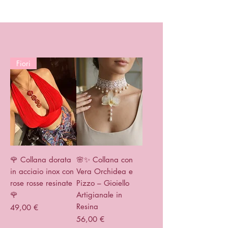
Fiori
🌹 Collana dorata
🌸✨ Collana con
in acciaio inox con
Vera Orchidea e
rose rosse resinate
Pizzo – Gioiello
🌹
Artigianale in
Resina
Prezzo
49,00 €
Prezzo
56,00 €