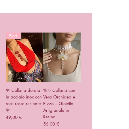
Fiori
🌹 Collana dorata
🌸✨ Collana con
in acciaio inox con
Vera Orchidea e
rose rosse resinate
Pizzo – Gioiello
🌹
Artigianale in
Resina
Prezzo
49,00 €
Prezzo
56,00 €