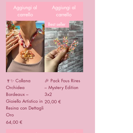
Aggiungi al
Aggiungi al
carrello
carrello
Best seller
🍷✨ Collana
🎉 Pack Fous Rires
Orchidea
– Mystery Edition
Bordeaux –
3x2
Gioiello Artistico in
Prezzo
20,00 €
Resina con Dettagli
Oro
Prezzo
64,00 €