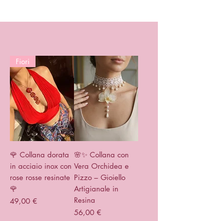
Fiori
🌹 Collana dorata
🌸✨ Collana con
in acciaio inox con
Vera Orchidea e
rose rosse resinate
Pizzo – Gioiello
🌹
Artigianale in
Resina
Prezzo
49,00 €
Prezzo
56,00 €