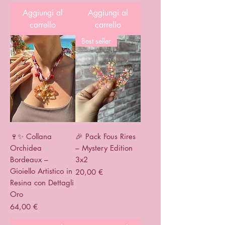
Aggiungi al
Aggiungi al
carrello
carrello
Best seller
🍷✨ Collana
🎉 Pack Fous Rires
Orchidea
– Mystery Edition
Bordeaux –
3x2
Gioiello Artistico in
Prezzo
20,00 €
Resina con Dettagli
Oro
Prezzo
64,00 €