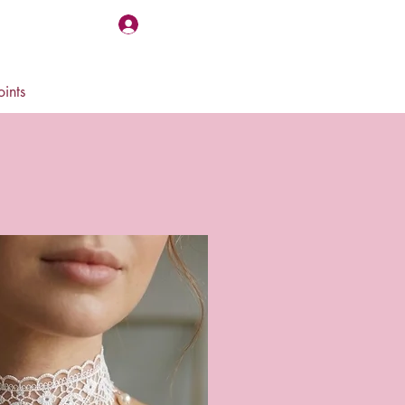
Se connecter
oints