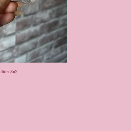
u rapide
ition 3x2