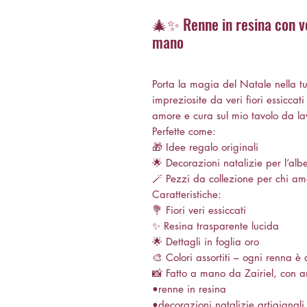
🎄✨ Renne in resina con ver
mano
Porta la magia del Natale nella tu
impreziosite da veri fiori essicca
amore e cura sul mio tavolo da la
Perfette come:
🎁 Idee regalo originali
🌟 Decorazioni natalizie per l’alb
🪄 Pezzi da collezione per chi ama
Caratteristiche:
💐 Fiori veri essiccati
✨ Resina trasparente lucida
🌟 Dettagli in foglia oro
🎨 Colori assortiti – ogni renna è 
📸 Fatto a mano da Zairiel, con 
•renne in resina
•decorazioni natalizie artigianali