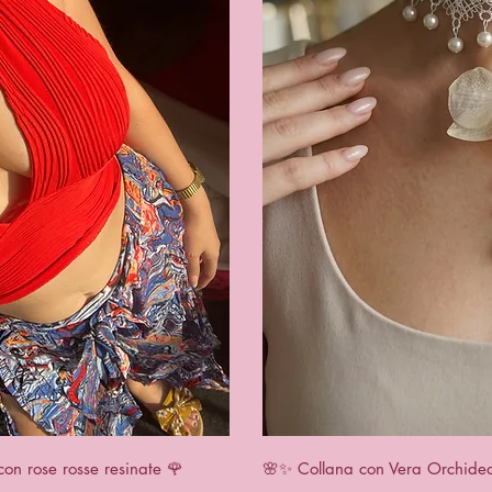
rapide
Aperç
con rose rosse resinate 🌹
🌸✨ Collana con Vera Orchidea 