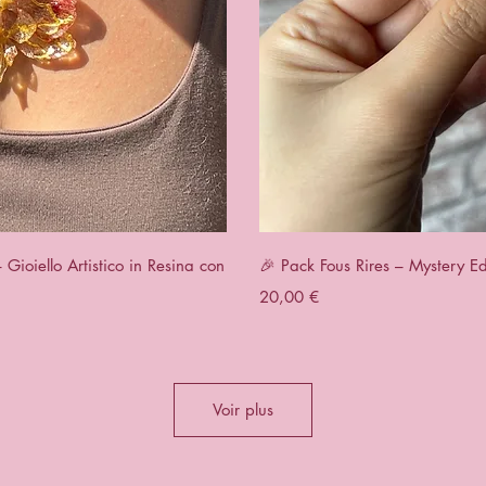
rapide
Aperç
ioiello Artistico in Resina con
🎉 Pack Fous Rires – Mystery Ed
Prix
20,00 €
Voir plus