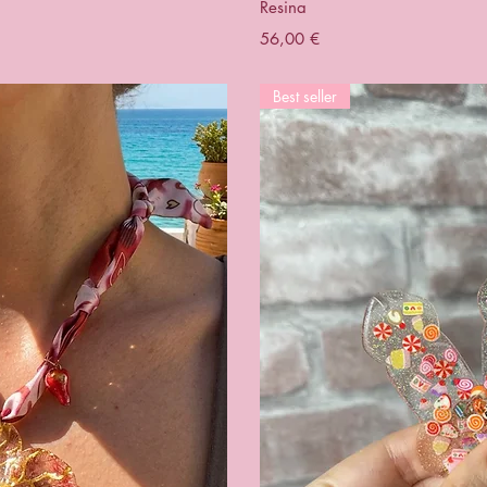
Resina
Prix
56,00 €
Best seller