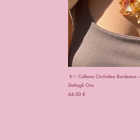
Aperçu 
🍷✨ Collana Orchidea Bordeaux – G
Dettagli Oro
Prix
64,00 €