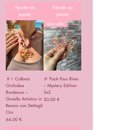
Ajouter au
Ajouter au
panier
panier
Best seller
🍷✨ Collana
🎉 Pack Fous Rires
Orchidea
– Mystery Edition
Bordeaux –
3x2
Gioiello Artistico in
Prix
20,00 €
Resina con Dettagli
Oro
Prix
64,00 €