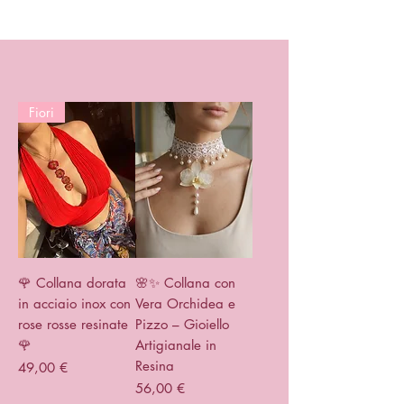
Fiori
🌹 Collana dorata
🌸✨ Collana con
in acciaio inox con
Vera Orchidea e
rose rosse resinate
Pizzo – Gioiello
🌹
Artigianale in
Resina
Prix
49,00 €
Prix
56,00 €