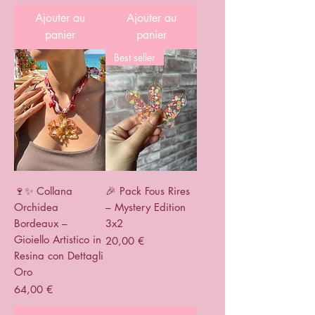
Ajouter au
Ajouter au
panier
panier
Best seller
🍷✨ Collana
🎉 Pack Fous Rires
Orchidea
– Mystery Edition
Bordeaux –
3x2
Gioiello Artistico in
Prix
20,00 €
Resina con Dettagli
Oro
Prix
64,00 €