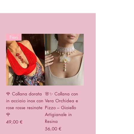
Fiori
🌹 Collana dorata
🌸✨ Collana con
in acciaio inox con
Vera Orchidea e
rose rosse resinate
Pizzo – Gioiello
🌹
Artigianale in
Resina
Prix
49,00 €
Prix
56,00 €