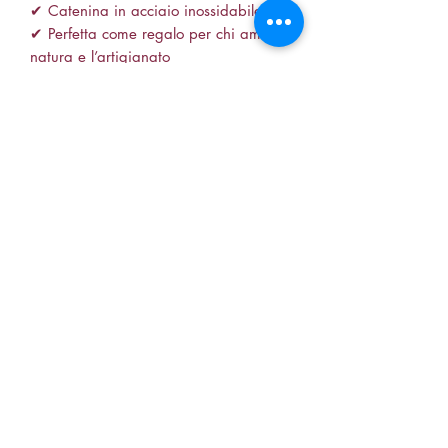
✔ Catenina in acciaio inossidabile
✔ Perfetta come regalo per chi ama la
natura e l’artigianato
🔹 Un gioiello artigianale e unico!
Ogni pezzo è fatto a mano, quindi i
fiori all’interno possono variare
leggermente, rendendo ogni collana
irripetibile.
💖 Ideale per chi ama la Sicilia, la
natura e i dettagli unici!
🔍 SEO Keywords: collana Sicilia
resina, gioielli con fiori veri, collana
artigianale Sicilia, ciondolo Sicilia
acciaio inossidabile, collana
handmade, regalo Sicilia.
soniaiann88@live.it