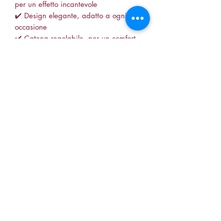
per un effetto incantevole
✔️ Design elegante, adatto a ogni
occasione
✔️ Catena regolabile, per un comfort
ottimale
🌷 Indossa un simbolo di fede e
bellezza naturale, perfetto per ogni
giorno! 🌷
📍 Disponibile su Zairiel.org
•collana croce con fiori veri
•gioielli artigianali con pietre
•collana simbolo di fede
•collana con fiori e pietre
•gioielli unici handmade
•collana croce naturale
•accessori con significato profondo
soniaiann88@live.it