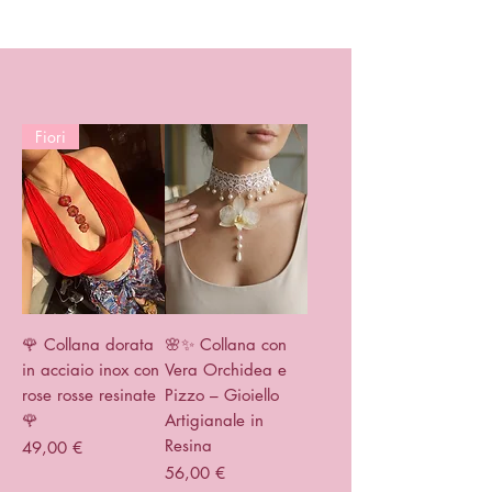
Fiori
🌹 Collana dorata
🌸✨ Collana con
in acciaio inox con
Vera Orchidea e
rose rosse resinate
Pizzo – Gioiello
🌹
Artigianale in
Resina
Prix
49,00 €
Prix
56,00 €