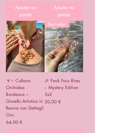
Ajouter au
Ajouter au
panier
panier
Best seller
🍷✨ Collana
🎉 Pack Fous Rires
Orchidea
– Mystery Edition
Bordeaux –
3x2
Gioiello Artistico in
Prix
20,00 €
Resina con Dettagli
Oro
Prix
64,00 €