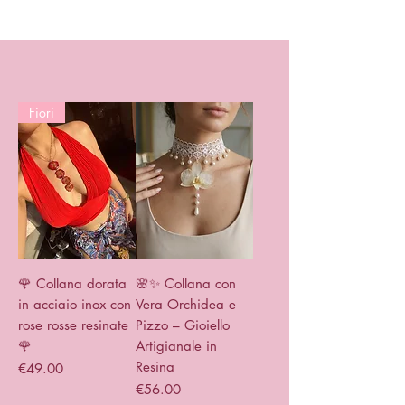
Fiori
🌹 Collana dorata
🌸✨ Collana con
in acciaio inox con
Vera Orchidea e
rose rosse resinate
Pizzo – Gioiello
🌹
Artigianale in
Resina
Price
€49.00
Price
€56.00