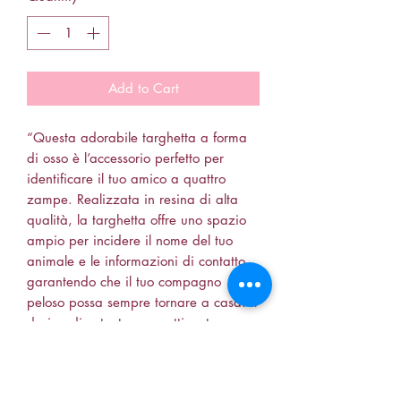
Add to Cart
“Questa adorabile targhetta a forma
di osso è l’accessorio perfetto per
identificare il tuo amico a quattro
zampe. Realizzata in resina di alta
qualità, la targhetta offre uno spazio
ampio per incidere il nome del tuo
animale e le informazioni di contatto,
garantendo che il tuo compagno
peloso possa sempre tornare a casa. Il
design divertente e accattivante
cattura l’essenza dell’amore per gli
animali, rendendola un’ottima scelta
per cani e gatti di tutte le taglie.