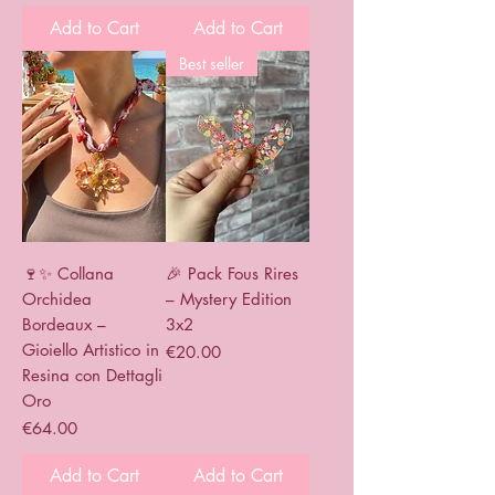
Add to Cart
Add to Cart
Best seller
🍷✨ Collana
🎉 Pack Fous Rires
Orchidea
– Mystery Edition
Bordeaux –
3x2
Gioiello Artistico in
Price
€20.00
Resina con Dettagli
Oro
Price
€64.00
Add to Cart
Add to Cart