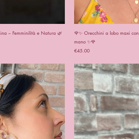
View
Qui
sina – Femminilità e Natura 🌿
🌹✨ Orecchini a lobo maxi con 
mano ✨🌹
Price
€45.00