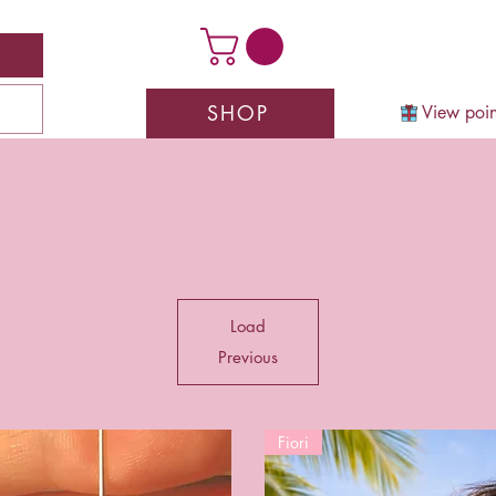
SHOP
View poin
Load
Previous
Fiori