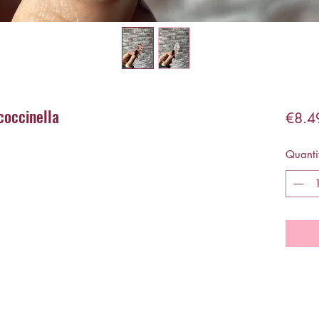
coccinella
€8.4
Quanti