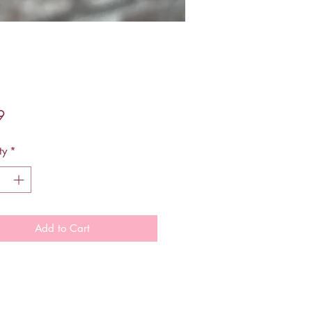
Price
9
ty
*
Add to Cart