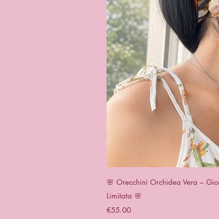
Quick 
🌸 Orecchini Orchidea Vera – Gioi
Limitata 🌸
Price
€55.00