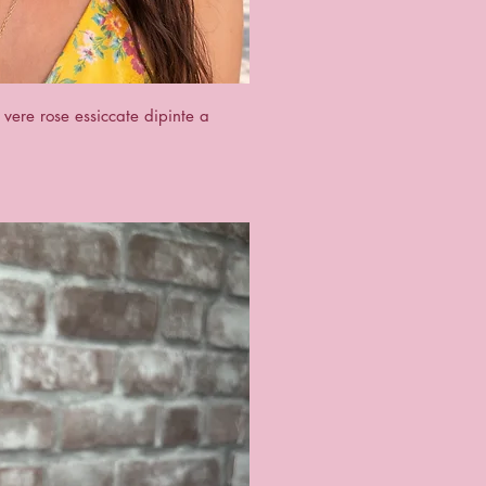
ck View
vere rose essiccate dipinte a