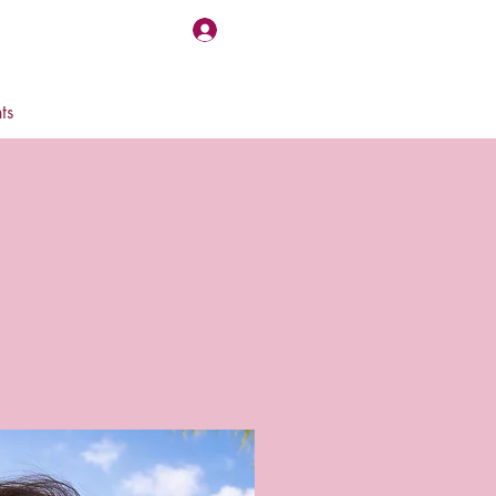
Log In
ts