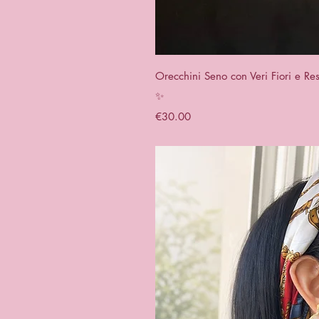
Quick 
Orecchini Seno con Veri Fiori e Re
✨
Price
€30.00