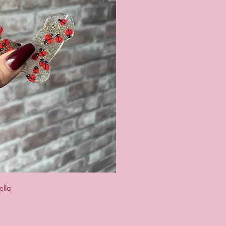
ck View
ella