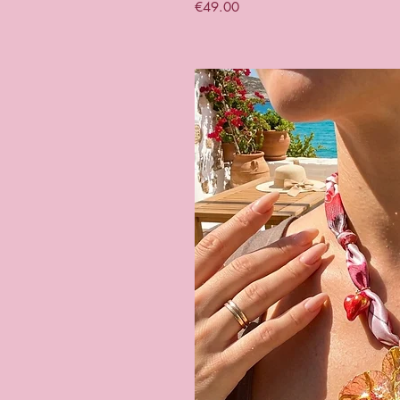
Price
€49.00