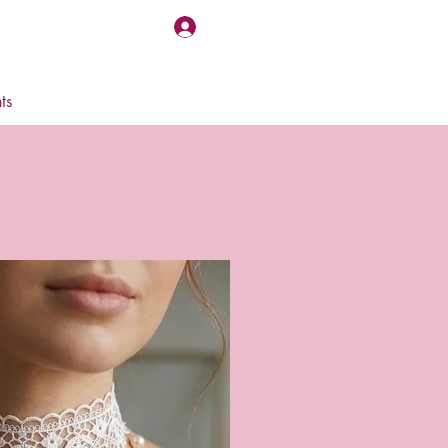
Log In
ts