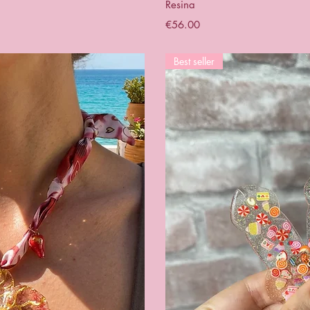
Resina
Price
€56.00
Best seller