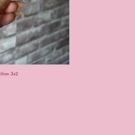
ck View
ition 3x2