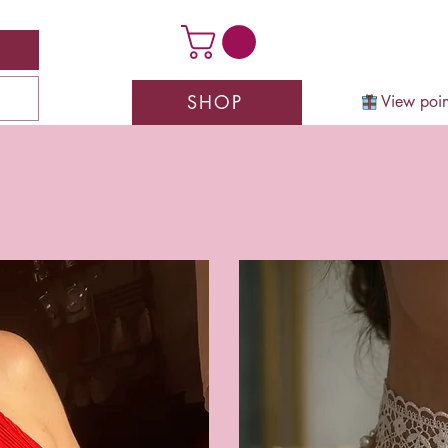
SHOP
View poin