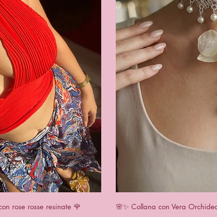
View
Qui
con rose rosse resinate 🌹
🌸✨ Collana con Vera Orchidea 