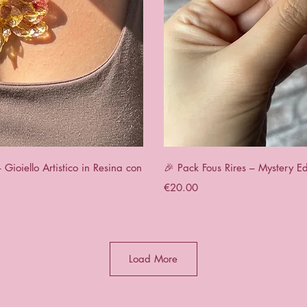
View
Qui
ioiello Artistico in Resina con
🎉 Pack Fous Rires – Mystery Ed
Price
€20.00
Load More