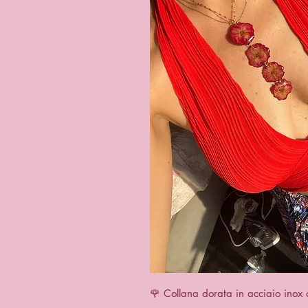
Quick 
🌹 Collana dorata in acciaio inox 