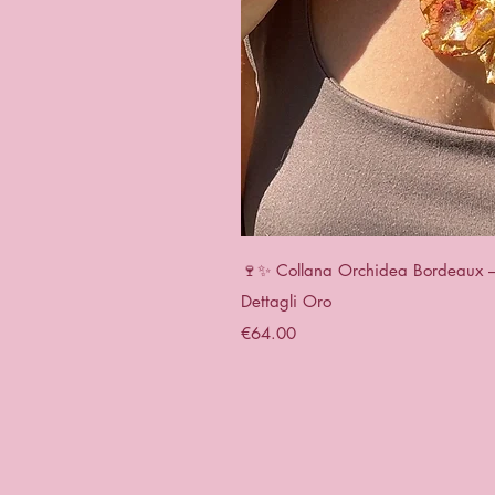
Quick 
🍷✨ Collana Orchidea Bordeaux – G
Dettagli Oro
Price
€64.00