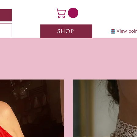
SHOP
View poin