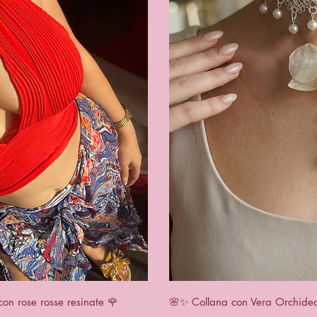
View
Qui
con rose rosse resinate 🌹
🌸✨ Collana con Vera Orchidea 