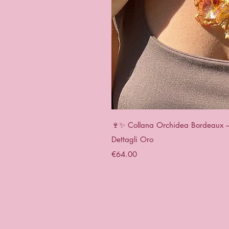
Quick 
🍷✨ Collana Orchidea Bordeaux – G
Dettagli Oro
Price
€64.00