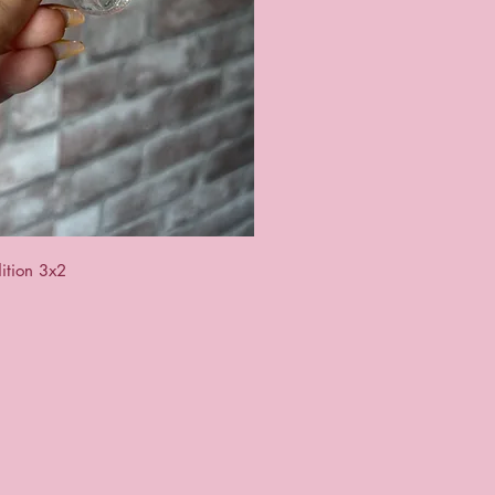
ck View
ition 3x2