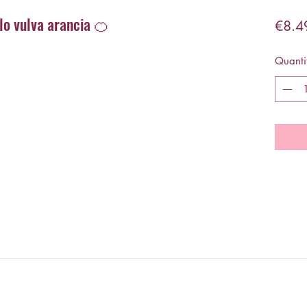
lo vulva arancia 🍊
€8.4
Quanti