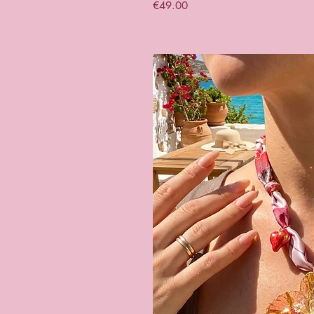
Price
€49.00