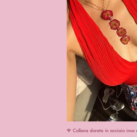
Quick 
🌹 Collana dorata in acciaio inox 