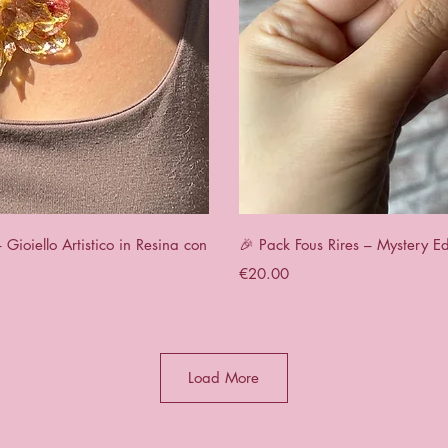
View
Qui
ioiello Artistico in Resina con
🎉 Pack Fous Rires – Mystery Ed
Price
€20.00
Load More