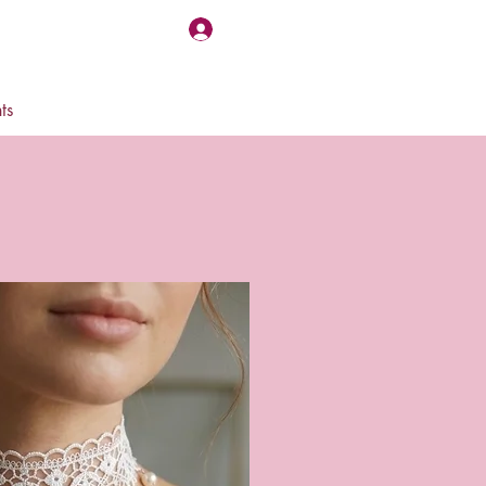
Log In
ts