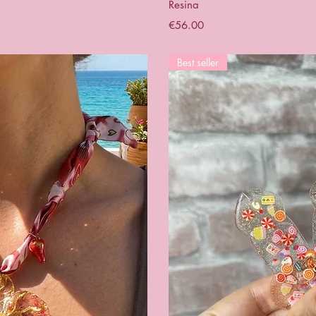
Resina
Price
€56.00
Best seller