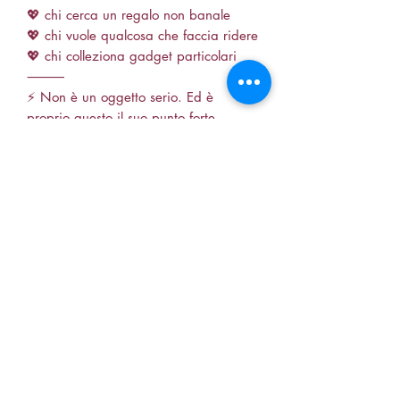
💖 chi cerca un regalo non banale
💖 chi vuole qualcosa che faccia ridere
💖 chi colleziona gadget particolari
⸻
⚡ Non è un oggetto serio. Ed è
proprio questo il suo punto forte.
⸻
🔎
sblocca carrello, gadget divertente,
idea regalo originale, portachiavi
ironico, oggetto funny regalo,
accessori stravaganti, regalo
economico originale, Zairiel shop
#portachiaviartigianale
#sbloccacarrello #resinahandmade
#regalodivertente
#portachiavioriginale #fattoamano
#ideaRegalo #accessoridivertenti
#artigianatoitaliano