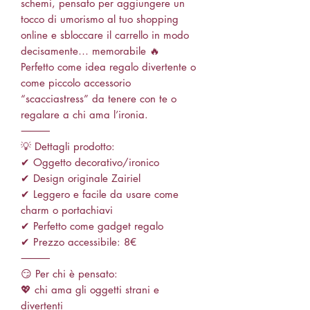
schemi, pensato per aggiungere un
tocco di umorismo al tuo shopping
online e sbloccare il carrello in modo
decisamente… memorabile 🔥
Perfetto come idea regalo divertente o
come piccolo accessorio
“scacciastress” da tenere con te o
regalare a chi ama l’ironia.
⸻
💡 Dettagli prodotto:
✔ Oggetto decorativo/ironico
✔ Design originale Zairiel
✔ Leggero e facile da usare come
charm o portachiavi
✔ Perfetto come gadget regalo
✔ Prezzo accessibile: 8€
⸻
😏 Per chi è pensato:
💖 chi ama gli oggetti strani e
divertenti