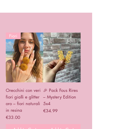
Fiori
Orecchini con veri
🎉 Pack Fous Rires
fiori gialli e glitter
– Mystery Edition
oro – fiori naturali
5x4
in resina
Price
€34.99
Price
€33.00