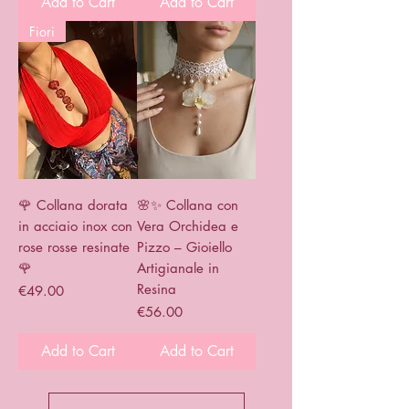
Add to Cart
Add to Cart
Fiori
🌹 Collana dorata
🌸✨ Collana con
in acciaio inox con
Vera Orchidea e
rose rosse resinate
Pizzo – Gioiello
🌹
Artigianale in
Resina
Price
€49.00
Price
€56.00
Add to Cart
Add to Cart