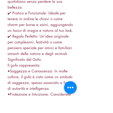
quotidiano senza perdere la sua
bellezza.
✔️ Pratico e Funzionale: Ideale per
tenere in ordine le chiavi o come
charm per borse e zaini, aggiungendo
un tocco di magia e natura al tuo look.
✔️ Regalo Perfetto: Un’idea originale
per compleanni, festività o come
pensiero speciale per amici e familiari
amanti della natura e degli animali.
Significato del Gufo:
Il gufo rappresenta:
•Saggezza e Conoscenza: In molte
culture, il gufo è visto come un simbolo
di saggezza, spesso associato a figure
di autorità e intelligenza.
•Protezione e Intuizione: Considerato
un guardiano, il gufo è anche simbolo
di protezione e intuizione, guidando
chi lo possiede verso la giusta