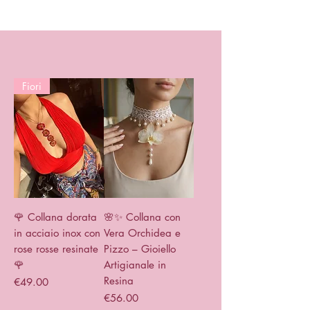
Fiori
🌹 Collana dorata
🌸✨ Collana con
in acciaio inox con
Vera Orchidea e
rose rosse resinate
Pizzo – Gioiello
🌹
Artigianale in
Resina
Price
€49.00
Price
€56.00