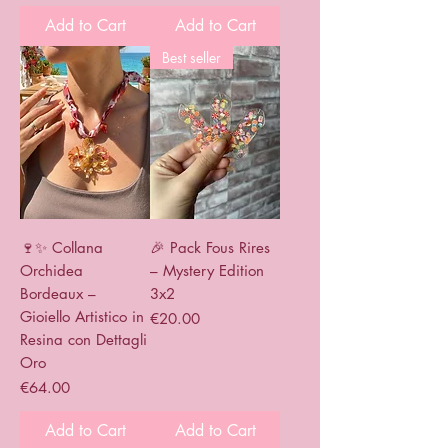
Add to Cart
Add to Cart
Best seller
🍷✨ Collana
🎉 Pack Fous Rires
Orchidea
– Mystery Edition
Bordeaux –
3x2
Gioiello Artistico in
Price
€20.00
Resina con Dettagli
Oro
Price
€64.00
Add to Cart
Add to Cart