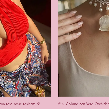
View
Qui
con rose rosse resinate 🌹
🌸✨ Collana con Vera Orchidea 