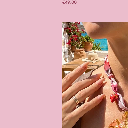
Price
€49.00