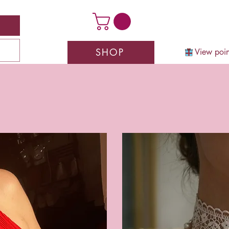
SHOP
View poin