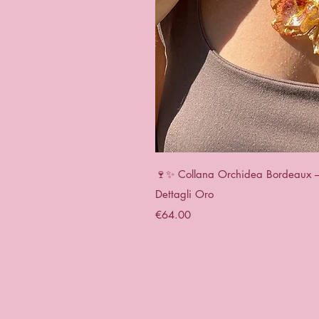
Quick 
🍷✨ Collana Orchidea Bordeaux – G
Dettagli Oro
Price
€64.00