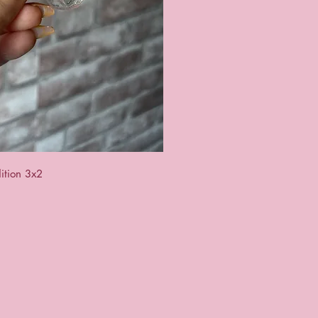
ck View
ition 3x2