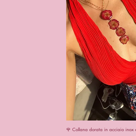
Quick 
🌹 Collana dorata in acciaio inox 