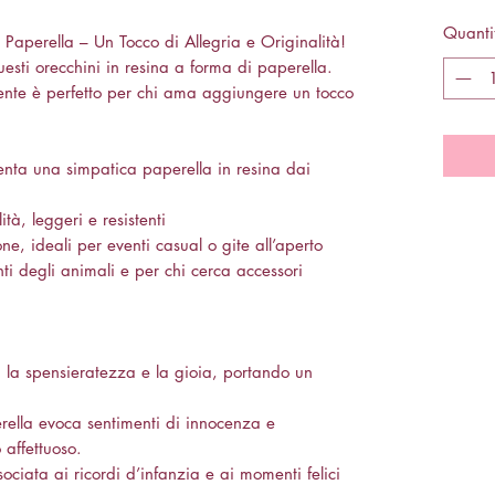
Quanti
 Paperella – Un Tocco di Allegria e Originalità!
uesti orecchini in resina a forma di paperella.
ente è perfetto per chi ama aggiungere un tocco
enta una simpatica paperella in resina dai
ità, leggeri e resistenti
one, ideali per eventi casual o gite all’aperto
ti degli animali e per chi cerca accessori
a la spensieratezza e la gioia, portando un
rella evoca sentimenti di innocenza e
 affettuoso.
ociata ai ricordi d’infanzia e ai momenti felici