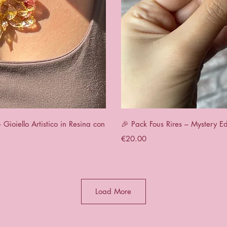
View
Qui
ioiello Artistico in Resina con
🎉 Pack Fous Rires – Mystery Ed
Price
€20.00
Load More