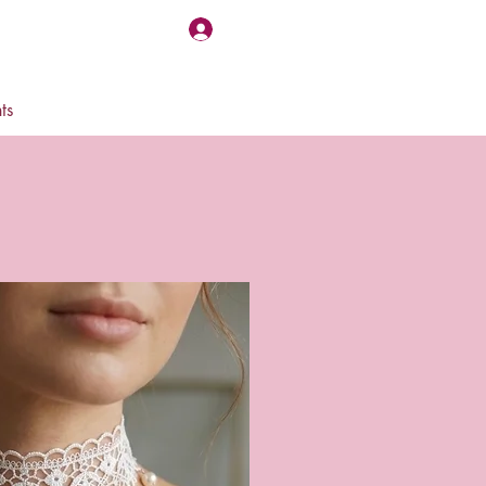
Log In
ts