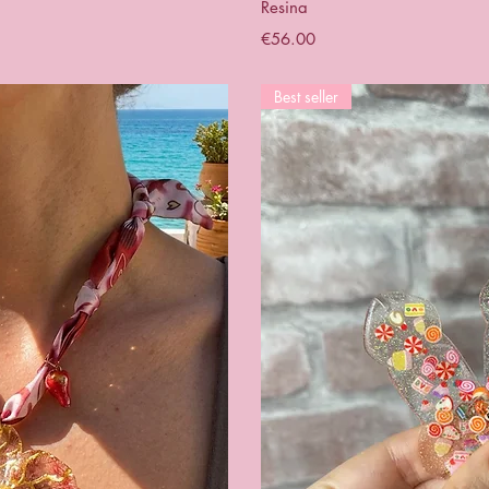
Resina
Price
€56.00
Best seller