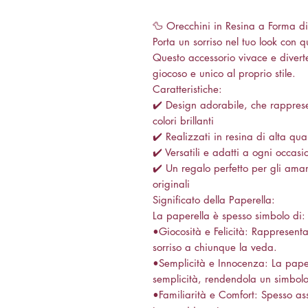
🦆 Orecchini in Resina a Forma di
Porta un sorriso nel tuo look con q
Questo accessorio vivace e divert
giocoso e unico al proprio stile.
Caratteristiche:
✔️ Design adorabile, che rappres
colori brillanti
✔️ Realizzati in resina di alta qual
✔️ Versatili e adatti a ogni occasi
✔️ Un regalo perfetto per gli aman
originali
Significato della Paperella:
La paperella è spesso simbolo di:
•Giocosità e Felicità: Rappresent
sorriso a chiunque la veda.
•Semplicità e Innocenza: La pape
semplicità, rendendola un simbolo
•Familiarità e Comfort: Spesso ass