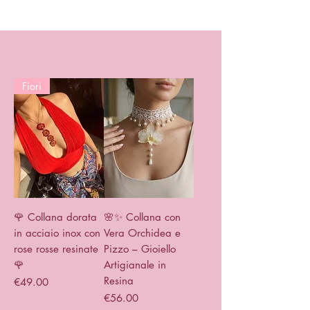
Fiori
🌹 Collana dorata
🌸✨ Collana con
in acciaio inox con
Vera Orchidea e
rose rosse resinate
Pizzo – Gioiello
🌹
Artigianale in
Resina
Price
€49.00
Price
€56.00