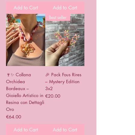
Add to Cart
Add to Cart
Best seller
🍷✨ Collana
🎉 Pack Fous Rires
Orchidea
– Mystery Edition
Bordeaux –
3x2
Gioiello Artistico in
Price
€20.00
Resina con Dettagli
Oro
Price
€64.00
Add to Cart
Add to Cart