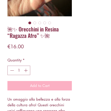
🌺✨ Orecchini in Resina
“Ragazza Afro” ✨🌺
Price
€16.00
Quantity
*
Add to Cart
Un omaggio alla bellezza e alla forza
della cultura afro! Questi orecchini
unici raffigurano una ragazza afro