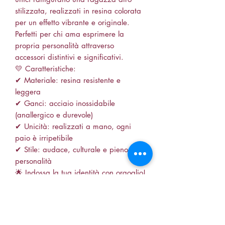
stilizzata, realizzati in resina colorata
per un effetto vibrante e originale.
Perfetti per chi ama esprimere la
propria personalità attraverso
accessori distintivi e significativi.
💛 Caratteristiche:
✔ Materiale: resina resistente e
leggera
✔ Ganci: acciaio inossidabile
(anallergico e durevole)
✔ Unicità: realizzati a mano, ogni
paio è irripetibile
✔ Stile: audace, culturale e pieno di
personalità
🌟 Indossa la tua identità con orgoglio!
Perfetti per chi ama i gioielli artistici e
vuole aggiungere un tocco etnico e
sofisticato al proprio look.
📦 Spedizione veloce e confezione