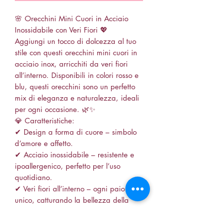
🌸 Orecchini Mini Cuori in Acciaio
Inossidabile con Veri Fiori 💖
Aggiungi un tocco di dolcezza al tuo
stile con questi orecchini mini cuori in
acciaio inox, arricchiti da veri fiori
all’interno. Disponibili in colori rosso e
blu, questi orecchini sono un perfetto
mix di eleganza e naturalezza, ideali
per ogni occasione. 🌿✨
💎 Caratteristiche:
✔ Design a forma di cuore – simbolo
d’amore e affetto.
✔ Acciaio inossidabile – resistente e
ipoallergenico, perfetto per l’uso
quotidiano.
✔ Veri fiori all’interno – ogni paio è
unico, catturando la bellezza della
natura.