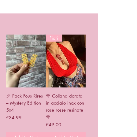
Fiori
🎉 Pack Fous Rires
🌹 Collana dorata
– Mystery Edition
in acciaio inox con
5x4
rose rosse resinate
🌹
Price
€34.99
Price
€49.00