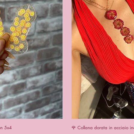
View
Qui
on 5x4
🌹 Collana dorata in acciaio in