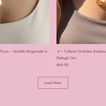
View
Qui
izzo – Gioiello Artigianale in
🍷✨ Collana Orchidea Bordeaux 
Dettagli Oro
Price
€64.00
Load More