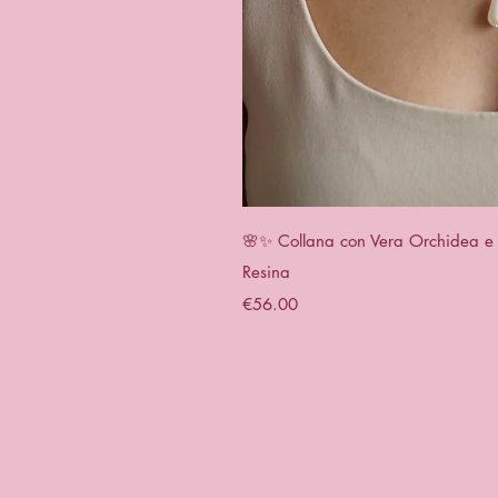
Quick 
🌸✨ Collana con Vera Orchidea e P
Resina
Price
€56.00