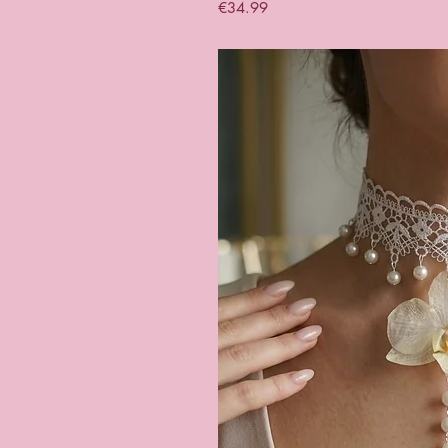
Price
€34.99