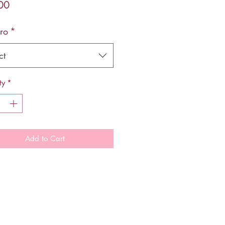
Price
00
ro
*
ct
ty
*
Add to Cart