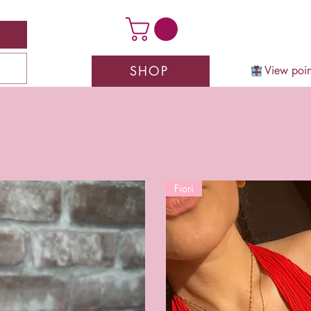
SHOP
View poin
Fiori