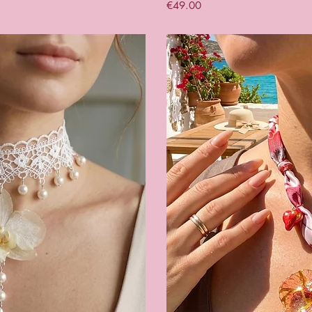
Price
€49.00