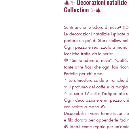
🎄✨ Decorazioni natalizie 
Collection ✨🎄
Senti anche tu odore di neve? ❄️
Le decorazioni natalizie ispirate a
portare un po’ di Stars Hollow nel
Ogni pezzo è realizzato a mano in
iconiche tratte dalla serie:
💬 “Sento odore di neve”, “Caffè, c
tante altre frasi che ogni fan rico
Perfette per chi ama:
⭐ Le atmosfere calde e ironiche di
⭐ Il profumo del caffè e la magia
⭐ Le serie TV cult e l’artigianato u
Ogni decorazione è un pezzo unico
con scritte a mano ✍️
Disponibili in varie forme (cuori, 
e filo dorato per appenderle faci
🎁 Ideali come regalo per un’amica