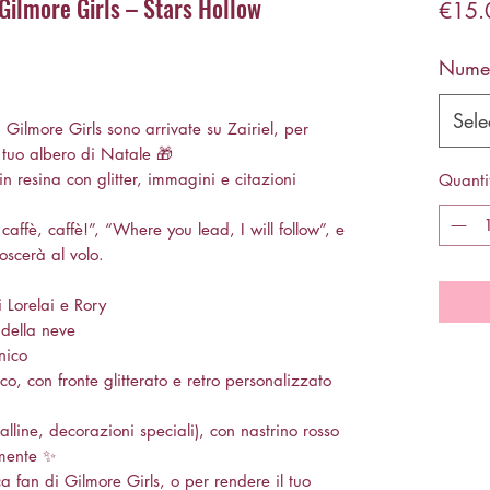
Gilmore Girls – Stars Hollow
€15.
Nume
☕
Sele
 Gilmore Girls sono arrivate su Zairiel, per
 tuo albero di Natale 🎁
 resina con glitter, immagini e citazioni
Quanti
affè, caffè!”, “Where you lead, I will follow”, e
noscerà al volo.
 Lorelai e Rory
 della neve
nico
, con fronte glitterato e retro personalizzato
palline, decorazioni speciali), con nastrino rosso
lmente ✨
 fan di Gilmore Girls, o per rendere il tuo