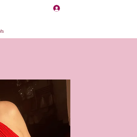
Log In
ts