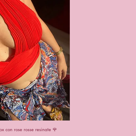
ck View
ox con rose rosse resinate 🌹