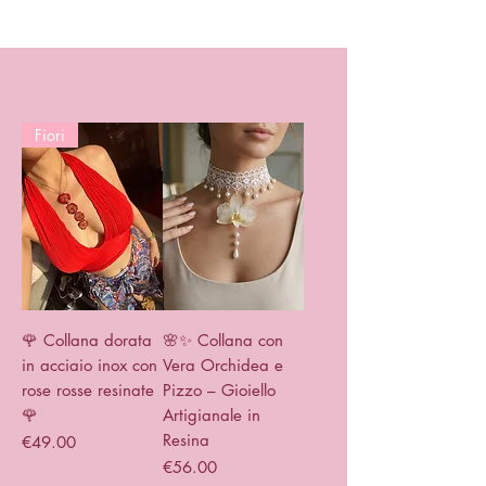
Fiori
🌹 Collana dorata
🌸✨ Collana con
in acciaio inox con
Vera Orchidea e
rose rosse resinate
Pizzo – Gioiello
🌹
Artigianale in
Resina
Price
€49.00
Price
€56.00