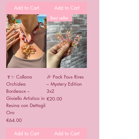
Add to Cart
Add to Cart
Best seller
🍷✨ Collana
🎉 Pack Fous Rires
Orchidea
– Mystery Edition
Bordeaux –
3x2
Gioiello Artistico in
Price
€20.00
Resina con Dettagli
Oro
Price
€64.00
Add to Cart
Add to Cart