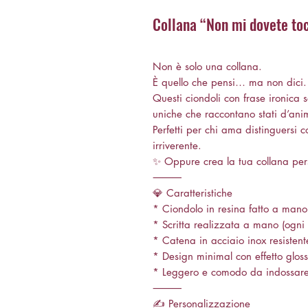
Collana “Non mi dovete to
Non è solo una collana.
È quello che pensi… ma non dici.
Questi ciondoli con frase ironica s
uniche che raccontano stati d’ani
Perfetti per chi ama distinguersi c
irriverente.
✨ Oppure crea la tua collana per
⸻
💎 Caratteristiche
* Ciondolo in resina fatto a mano
* Scritta realizzata a mano (ogni
* Catena in acciaio inox resistent
* Design minimal con effetto glos
* Leggero e comodo da indossare
⸻
✍️ Personalizzazione