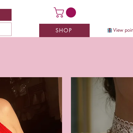
SHOP
View poin