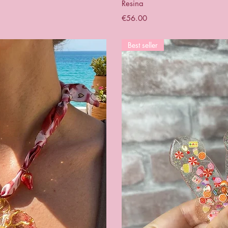
Resina
Price
€56.00
Best seller