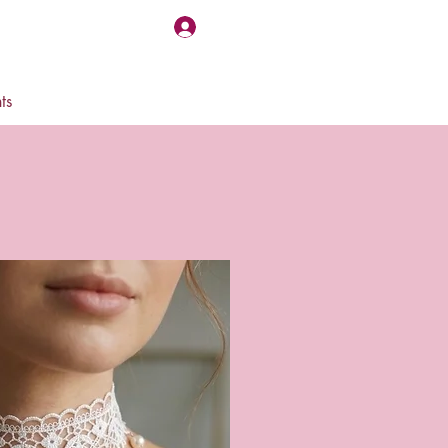
Log In
ts