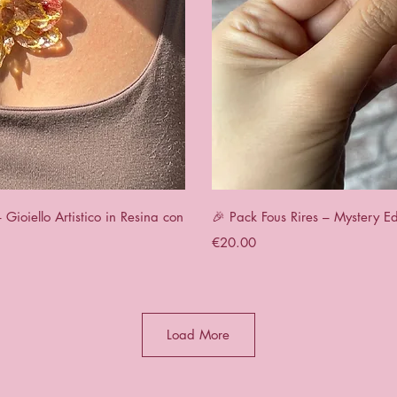
View
Qui
ioiello Artistico in Resina con
🎉 Pack Fous Rires – Mystery Ed
Price
€20.00
Load More