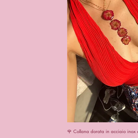
Quick 
🌹 Collana dorata in acciaio inox 