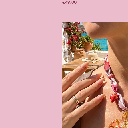
Price
€49.00