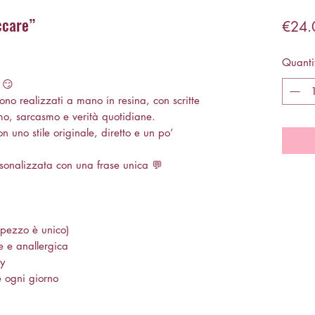
ccare”
€24.
Quanti
 😏
ono realizzati a mano in resina, con scritte
mo, sarcasmo e verità quotidiane.
on uno stile originale, diretto e un po’
sonalizzata con una frase unica 💬
 pezzo è unico)
e e anallergica
sy
 ogni giorno