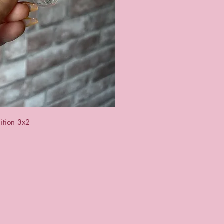
ck View
ition 3x2