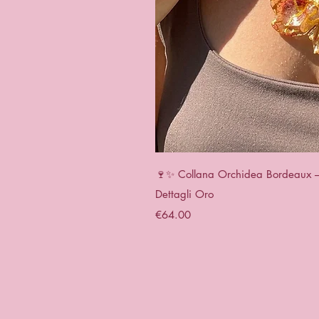
Quick 
🍷✨ Collana Orchidea Bordeaux – G
Dettagli Oro
Price
€64.00