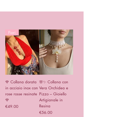
Fiori
🌹 Collana dorata
🌸✨ Collana con
in acciaio inox con
Vera Orchidea e
rose rosse resinate
Pizzo – Gioiello
🌹
Artigianale in
Resina
Price
€49.00
Price
€56.00