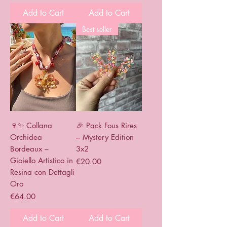
Add to Cart
Add to Cart
Best seller
🍷✨ Collana
🎉 Pack Fous Rires
Orchidea
– Mystery Edition
Bordeaux –
3x2
Gioiello Artistico in
Price
€20.00
Resina con Dettagli
Oro
Price
€64.00
Add to Cart
Add to Cart