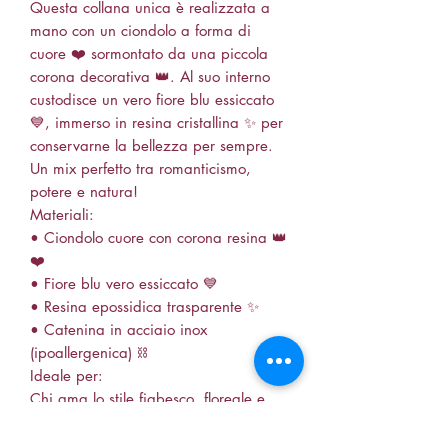
Questa collana unica è realizzata a
mano con un ciondolo a forma di
cuore ❤️ sormontato da una piccola
corona decorativa 👑. Al suo interno
custodisce un vero fiore blu essiccato
💙, immerso in resina cristallina ✨ per
conservarne la bellezza per sempre.
Un mix perfetto tra romanticismo,
potere e natura!
Materiali:
• Ciondolo cuore con corona resina 👑
❤️
• Fiore blu vero essiccato 💙
• Resina epossidica trasparente ✨
• Catenina in acciaio inox
(ipoallergenica) ⛓️
Ideale per:
Chi ama lo stile fiabesco, floreale e
originale!
Un regalo incantato per una persona