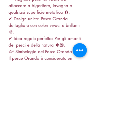
attaccare a frigorifero, lavagna o
qualsiasi superficie metallica 🧲.
✔ Design unico: Pesce Oranda
dettagliato con colori vivaci e brillanti
🎨.
✔ Idea regalo perfetta: Per gli amanti
dei pesci e della natura 🐠🎁.
🐟 Simbologia del Pesce Oranda
Il pesce Oranda è considerato un
simbolo di prosperità e buona fortuna,
portando equilibrio e serenità nella
vita. Un oggetto che non solo decora,
ma porta con sé anche un messaggio
di positività.
#calamitapesce #orandapesce
#calamitainresina #acquariogifts
#resinjewelry #decorazionecucina
#pesceportafortuna #magnetoresina
#handmadegifts #acquariofilia