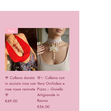
Fiori
🌹 Collana dorata
🌸✨ Collana con
in acciaio inox con
Vera Orchidea e
rose rosse resinate
Pizzo – Gioiello
🌹
Artigianale in
Resina
Price
€49.00
Price
€56.00