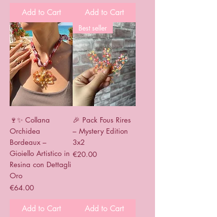
Add to Cart
Add to Cart
Best seller
🍷✨ Collana
🎉 Pack Fous Rires
Orchidea
– Mystery Edition
Bordeaux –
3x2
Gioiello Artistico in
Price
€20.00
Resina con Dettagli
Oro
Price
€64.00
Add to Cart
Add to Cart