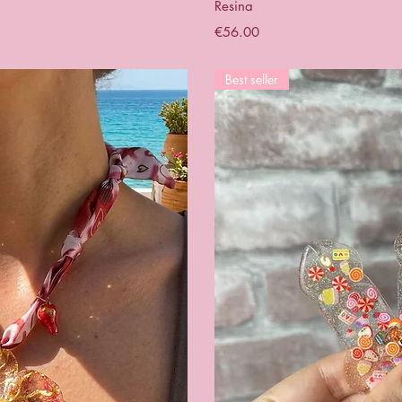
Resina
Price
€56.00
Best seller