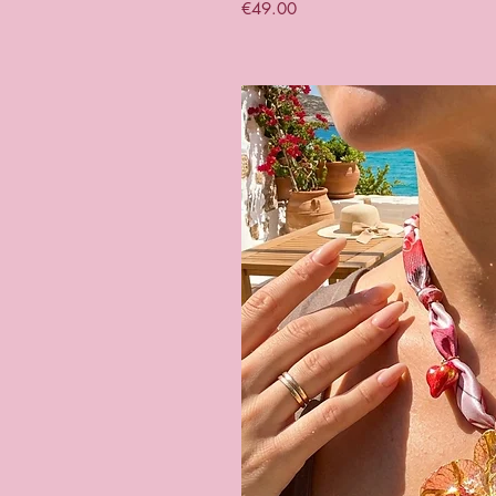
Price
€49.00