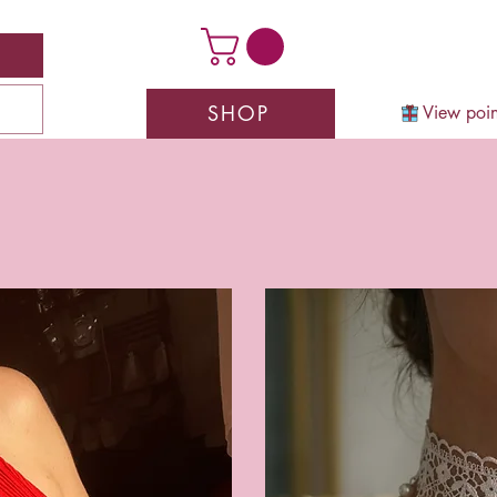
SHOP
View poin