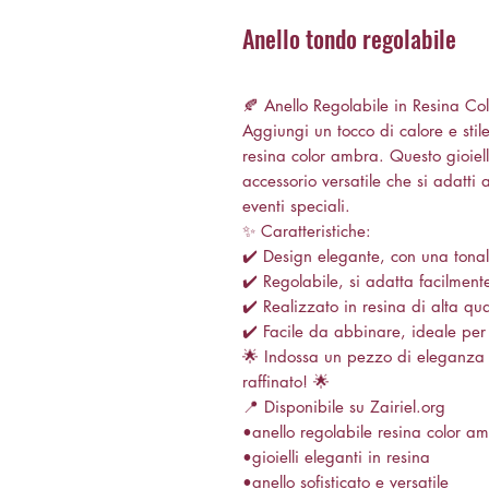
Anello tondo regolabile
🍂 Anello Regolabile in Resina C
Aggiungi un tocco di calore e stile
resina color ambra. Questo gioiello
accessorio versatile che si adatti
eventi speciali.
✨ Caratteristiche:
✔️ Design elegante, con una tonal
✔️ Regolabile, si adatta facilment
✔️ Realizzato in resina di alta qua
✔️ Facile da abbinare, ideale per a
🌟 Indossa un pezzo di eleganza 
raffinato! 🌟
📍 Disponibile su Zairiel.org
•anello regolabile resina color a
•gioielli eleganti in resina
•anello sofisticato e versatile