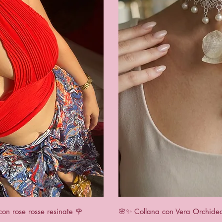
View
Qui
con rose rosse resinate 🌹
🌸✨ Collana con Vera Orchidea 