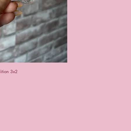
ck View
ition 3x2