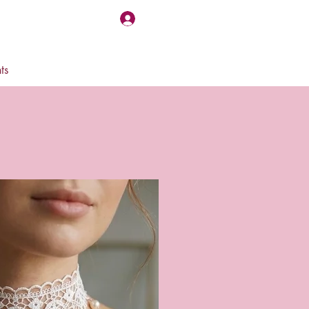
Log In
ts