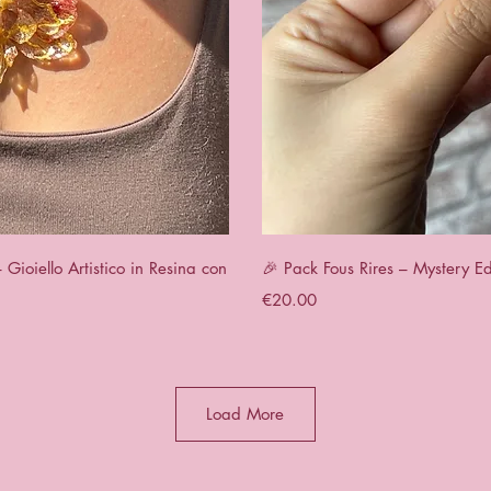
View
Qui
ioiello Artistico in Resina con
🎉 Pack Fous Rires – Mystery Ed
Price
€20.00
Load More