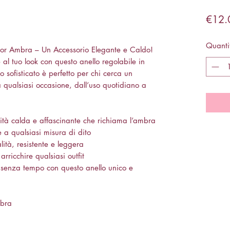
€12.
Quanti
olor Ambra – Un Accessorio Elegante e Caldo!
 al tuo look con questo anello regolabile in
 sofisticato è perfetto per chi cerca un
 a qualsiasi occasione, dall’uso quotidiano a
ità calda e affascinante che richiama l’ambra
e a qualsiasi misura di dito
lità, resistente e leggera
rricchire qualsiasi outfit
senza tempo con questo anello unico e
mbra