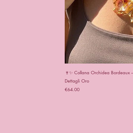
Quick 
🍷✨ Collana Orchidea Bordeaux – G
Dettagli Oro
Price
€64.00