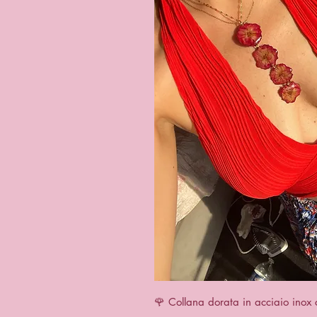
Quick 
🌹 Collana dorata in acciaio inox 