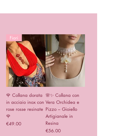
Fiori
🌹 Collana dorata
🌸✨ Collana con
in acciaio inox con
Vera Orchidea e
rose rosse resinate
Pizzo – Gioiello
🌹
Artigianale in
Resina
Price
€49.00
Price
€56.00