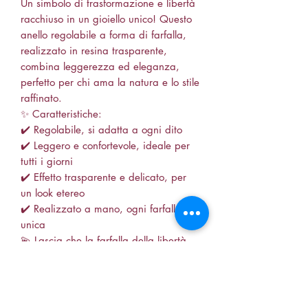
Un simbolo di trasformazione e libertà
racchiuso in un gioiello unico! Questo
anello regolabile a forma di farfalla,
realizzato in resina trasparente,
combina leggerezza ed eleganza,
perfetto per chi ama la natura e lo stile
raffinato.
✨ Caratteristiche:
✔️ Regolabile, si adatta a ogni dito
✔️ Leggero e confortevole, ideale per
tutti i giorni
✔️ Effetto trasparente e delicato, per
un look etereo
✔️ Realizzato a mano, ogni farfalla è
unica
💫 Lascia che la farfalla della libertà
voli con te! 💫
📍 Disponibile su Zairiel.org
•anello farfalla in resina
•anello regolabile handmade