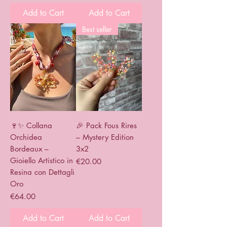
Add to Cart
Add to Cart
Best seller
🍷✨ Collana
🎉 Pack Fous Rires
Orchidea
– Mystery Edition
Bordeaux –
3x2
Gioiello Artistico in
Price
€20.00
Resina con Dettagli
Oro
Price
€64.00
Add to Cart
Add to Cart