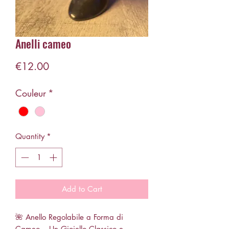
Anelli cameo
Price
€12.00
Couleur
*
Quantity
*
Add to Cart
🌺 Anello Regolabile a Forma di
Cameo – Un Gioiello Classico e