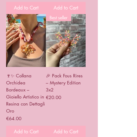
Add to Cart
Add to Cart
Best seller
🍷✨ Collana
🎉 Pack Fous Rires
Orchidea
– Mystery Edition
Bordeaux –
3x2
Gioiello Artistico in
Price
€20.00
Resina con Dettagli
Oro
Price
€64.00
Add to Cart
Add to Cart