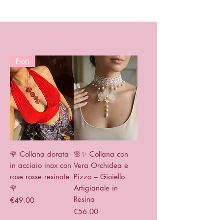
Fiori
🌹 Collana dorata
🌸✨ Collana con
in acciaio inox con
Vera Orchidea e
rose rosse resinate
Pizzo – Gioiello
🌹
Artigianale in
Resina
Price
€49.00
Price
€56.00